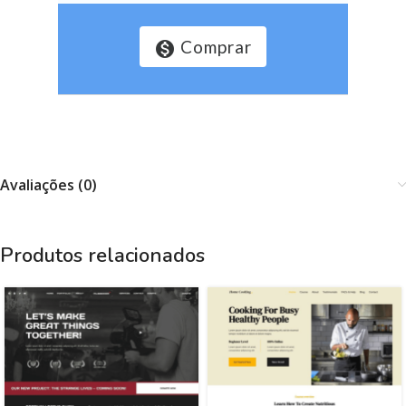
Comprar
monetization_on
Avaliações (0)
Produtos relacionados