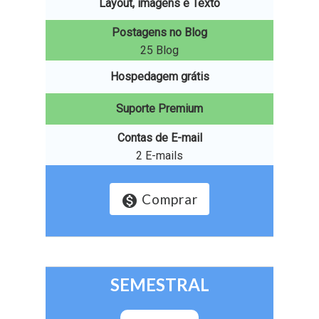
Layout, imagens e Texto
Postagens no Blog
25 Blog
Hospedagem grátis
Suporte Premium
Contas de E-mail
2 E-mails
Comprar
monetization_on
SEMESTRAL