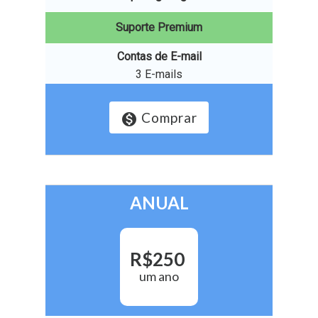
Suporte Premium
Contas de E-mail
3 E-mails
Comprar
monetization_on
ANUAL
R$
250
um ano